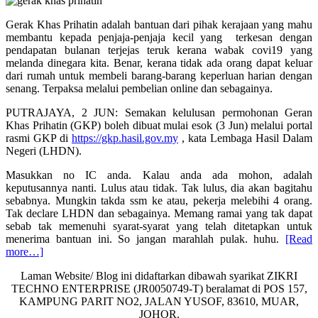
Gerak Khas Prihatin adalah bantuan dari pihak kerajaan yang mahu
membantu kepada penjaja-penjaja kecil yang terkesan dengan
pendapatan bulanan terjejas teruk kerana wabak covi19 yang
melanda dinegara kita. Benar, kerana tidak ada orang dapat keluar
dari rumah untuk membeli barang-barang keperluan harian dengan
senang. Terpaksa melalui pembelian online dan sebagainya.
PUTRAJAYA, 2 JUN: Semakan kelulusan permohonan Geran
Khas Prihatin (GKP) boleh dibuat mulai esok (3 Jun) melalui portal
rasmi GKP di
https://gkp.hasil.gov.my
, kata Lembaga Hasil Dalam
Negeri (LHDN).
Masukkan no IC anda. Kalau anda ada mohon, adalah
keputusannya nanti. Lulus atau tidak. Tak lulus, dia akan bagitahu
sebabnya. Mungkin takda ssm ke atau, pekerja melebihi 4 orang.
Tak declare LHDN dan sebagainya. Memang ramai yang tak dapat
sebab tak memenuhi syarat-syarat yang telah ditetapkan untuk
menerima bantuan ini. So jangan marahlah pulak. huhu.
[Read
about
more…]
Keputusan
Laman Website/ Blog ini didaftarkan dibawah syarikat ZIKRI
permohonan
TECHNO ENTERPRISE (JR0050749-T) beralamat di POS 157,
Gerak
KAMPUNG PARIT NO2, JALAN YUSOF, 83610, MUAR,
Khas
JOHOR.
Prihatin