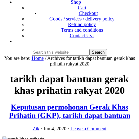
Shop
Cart
Checkout
Goods / services / delivery policy
Refund policy
Terms and conditions
Contact Us :
Show
Search
Search
this
Hide
You are here:
Home
/
Archives for tarikh dapat bantuan gerak khas
website
Search
prihatin rakyat 2020
tarikh dapat bantuan gerak
khas prihatin rakyat 2020
Keputusan permohonan Gerak Khas
Prihatin (GKP), tarikh dapat bantuan
Zik
·
Jun 4, 2020
·
Leave a Comment