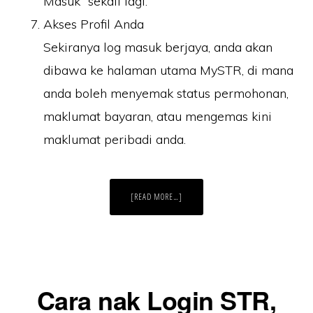
Masuk”
sekali lagi.
Akses Profil Anda
Sekiranya log masuk berjaya, anda akan
dibawa ke halaman utama
MySTR
, di mana
anda boleh menyemak status permohonan,
maklumat bayaran, atau mengemas kini
maklumat peribadi anda.
ABOUT
[READ MORE…]
STR
LOGIN
2025
(ONLINE)
Cara nak Login STR,