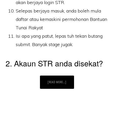
akan berjaya
login
STR.
Selepas berjaya masuk, anda boleh mula
daftar atau kemaskini permohonan Bantuan
Tunai Rakyat
Isi apa yang patut, lepas tuh tekan butang
submit. Banyak stage jugak.
2. Akaun STR anda disekat?
ABOUT
[READ MORE…]
CARA
NAK
LOGIN
STR,
SUMBANGAN
TUNAI
RAHMAH