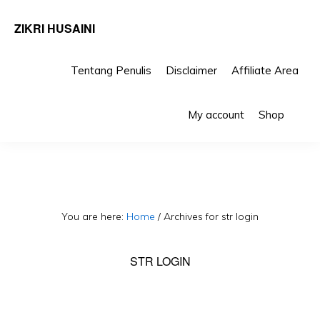
ZIKRI HUSAINI
Tentang Penulis
Disclaimer
Affiliate Area
Skip
Skip
Sho
to
to
My account
Shop
Sea
primary
main
navigation
content
You are here:
Home
/
Archives for str login
STR LOGIN