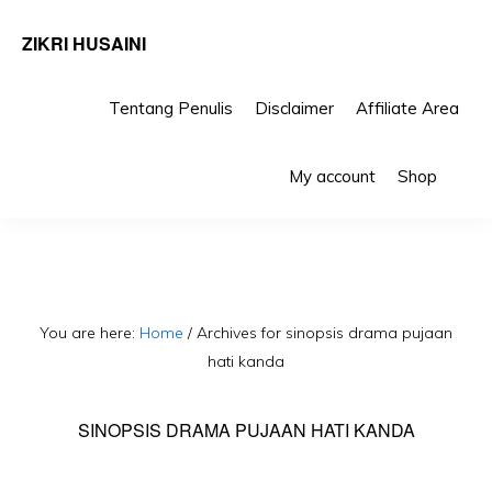
ZIKRI HUSAINI
Tentang Penulis
Disclaimer
Affiliate Area
Skip
Skip
Sho
to
to
My account
Shop
Sea
primary
main
navigation
content
You are here:
Home
/
Archives for sinopsis drama pujaan
hati kanda
SINOPSIS DRAMA PUJAAN HATI KANDA