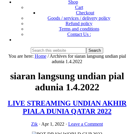
Shop
Cart
Checkout
Goods / services / delivery policy
Refund policy
Terms and conditions
Contact Us :
Show
Search
Search
this
Hide
You are here:
Home
/
Archives for siaran langsung undian pial
website
Search
adunia 1.4.2022
siaran langsung undian pial
adunia 1.4.2022
LIVE STREAMING UNDIAN AKHIR
PIALA DUNIA QATAR 2022
Zik
·
Apr 1, 2022
·
Leave a Comment