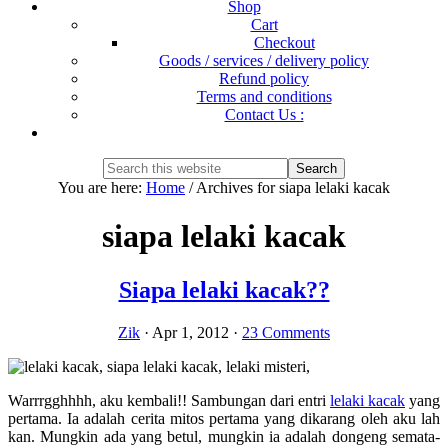
Shop
Cart
Checkout
Goods / services / delivery policy
Refund policy
Terms and conditions
Contact Us :
Show
Search
Search
this
Hide
You are here:
Home
/
Archives for siapa lelaki kacak
website
Search
siapa lelaki kacak
Siapa lelaki kacak??
Zik
·
Apr 1, 2012
·
23 Comments
Warrrgghhhh, aku kembali!! Sambungan dari entri
lelaki kacak
yang
pertama. Ia adalah cerita mitos pertama yang dikarang oleh aku lah
kan. Mungkin ada yang betul, mungkin ia adalah dongeng semata-