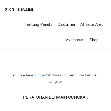
ZIKRI HUSAINI
Tentang Penulis
Disclaimer
Affiliate Area
Skip
Skip
Sho
to
to
My account
Shop
Sea
primary
main
navigation
content
You are here:
Home
/
Archives for peraturan bermain
congkak
PERATURAN BERMAIN CONGKAK