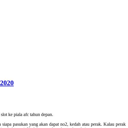
.2020
t ke piala afc tahun depan.
an siapa pasukan yang akan dapat no2, kedah atau perak. Kalau perak