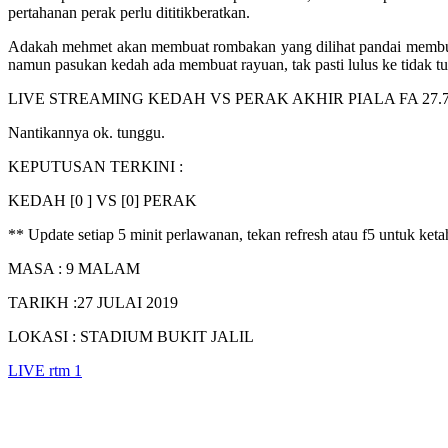
pertahanan perak perlu dititikberatkan.
Adakah mehmet akan membuat rombakan yang dilihat pandai membuat
namun pasukan kedah ada membuat rayuan, tak pasti lulus ke tidak t
LIVE STREAMING KEDAH VS PERAK AKHIR PIALA FA 27.7.
Nantikannya ok. tunggu.
KEPUTUSAN TERKINI :
KEDAH [0 ] VS [0] PERAK
** Update setiap 5 minit perlawanan, tekan refresh atau f5 untuk keta
MASA : 9 MALAM
TARIKH :27 JULAI 2019
LOKASI : STADIUM BUKIT JALIL
LIVE rtm 1