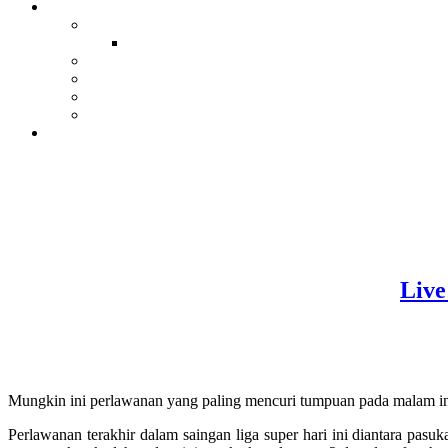
Live
Mungkin ini perlawanan yang paling mencuri tumpuan pada malam i
Perlawanan terakhir dalam saingan liga super hari ini diantara pas