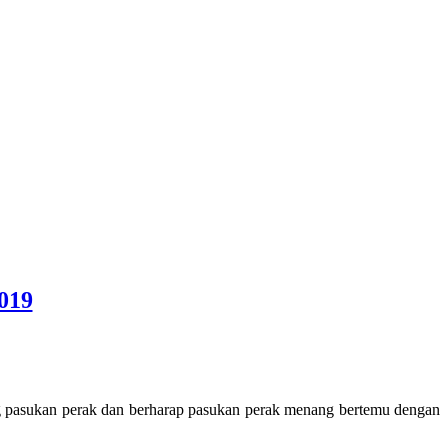
2019
ng pasukan perak dan berharap pasukan perak menang bertemu dengan