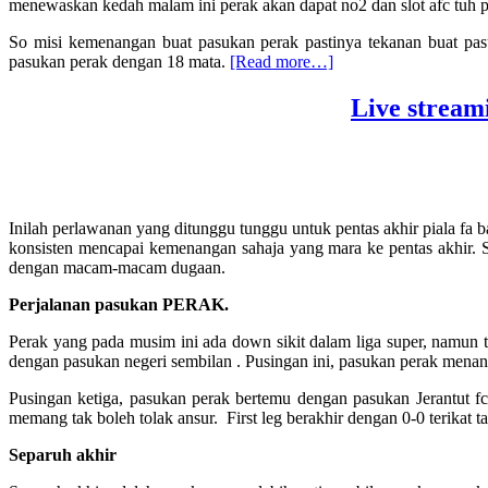
menewaskan kedah malam ini perak akan dapat no2 dan slot afc tuh per
So misi kemenangan buat pasukan perak pastinya tekanan buat pa
about
pasukan perak dengan 18 mata.
[Read more…]
Live
streaming
Live strea
Perak
vs
Kedah
liga
super
11.10.2020
Inilah perlawanan yang ditunggu tunggu untuk pentas akhir piala fa 
konsisten mencapai kemenangan sahaja yang mara ke pentas akhir. 
dengan macam-macam dugaan.
Perjalanan pasukan PERAK.
Perak yang pada musim ini ada down sikit dalam liga super, namun t
dengan pasukan negeri sembilan . Pusingan ini, pasukan perak menang
Pusingan ketiga, pasukan perak bertemu dengan pasukan Jerantut fc
memang tak boleh tolak ansur. First leg berakhir dengan 0-0 terikat
Separuh akhir