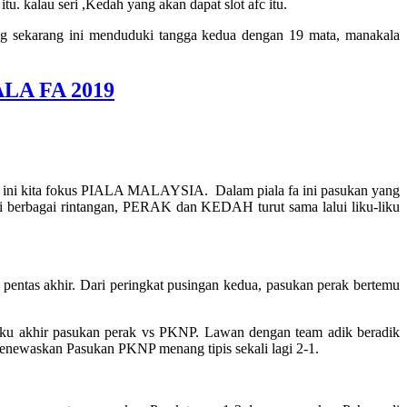
u. kalau seri ,Kedah yang akan dapat slot afc itu.
ng sekarang ini menduduki tangga kedua dengan 19 mata, manakala
ALA FA 2019
lepas ini kita fokus PIALA MALAYSIA. Dalam piala fa ini pasukan yang
gi berbagai rintangan, PERAK dan KEDAH turut sama lalui liku-liku
 pentas akhir. Dari peringkat pusingan kedua, pasukan perak bertemu
i suku akhir pasukan perak vs PKNP. Lawan dengan team adik beradik
a menewaskan Pasukan PKNP menang tipis sekali lagi 2-1.