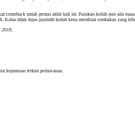
 comeback untuk pentas akhir kali ini. Pasukan kedah pun ada masa
uh. Kalau tidak lepas jurulatih kedah kena membuat rombakan yang leb
2019.
hui keputusan terkini perlawanan.