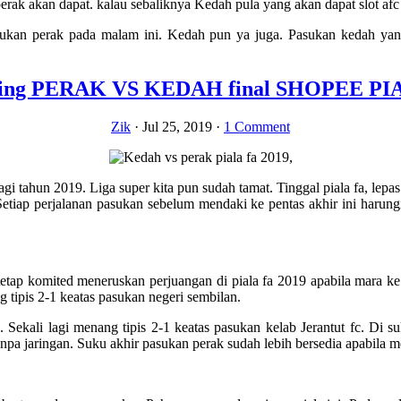
ak akan dapat. kalau sebaliknya Kedah pula yang akan dapat slot afc it
sukan perak pada malam ini. Kedah pun ya juga. Pasukan kedah ya
ming PERAK VS KEDAH final SHOPEE PI
Zik
·
Jul 25, 2019
·
1 Comment
bagi tahun 2019. Liga super kita pun sudah tamat. Tinggal piala fa, 
Setiap perjalanan pasukan sebelum mendaki ke pentas akhir ini harun
etap komited meneruskan perjuangan di piala fa 2019 apabila mara ke
 tipis 2-1 keatas pasukan negeri sembilan.
. Sekali lagi menang tipis 2-1 keatas pasukan kelab Jerantut fc. D
 tanpa jaringan. Suku akhir pasukan perak sudah lebih bersedia apabil