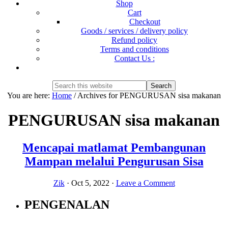
Shop
Cart
Checkout
Goods / services / delivery policy
Refund policy
Terms and conditions
Contact Us :
Show
Search
Search
this
Hide
You are here:
Home
/
Archives for PENGURUSAN sisa makanan
website
Search
PENGURUSAN sisa makanan
Mencapai matlamat Pembangunan
Mampan melalui Pengurusan Sisa
Zik
·
Oct 5, 2022
·
Leave a Comment
PENGENALAN