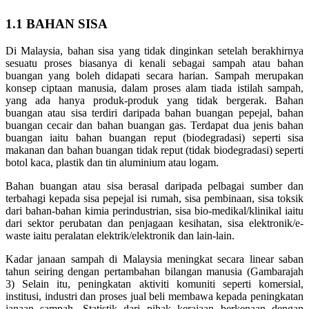
1.1 BAHAN SISA
Di Malaysia, bahan sisa yang tidak dinginkan setelah berakhirnya
sesuatu proses biasanya di kenali sebagai sampah atau bahan
buangan yang boleh didapati secara harian. Sampah merupakan
konsep ciptaan manusia, dalam proses alam tiada istilah sampah,
yang ada hanya produk-produk yang tidak bergerak. Bahan
buangan atau sisa terdiri daripada bahan buangan pepejal, bahan
buangan cecair dan bahan buangan gas. Terdapat dua jenis bahan
buangan iaitu bahan buangan reput (biodegradasi) seperti sisa
makanan dan bahan buangan tidak reput (tidak biodegradasi) seperti
botol kaca, plastik dan tin aluminium atau logam.
Bahan buangan atau sisa berasal daripada pelbagai sumber dan
terbahagi kepada sisa pepejal isi rumah, sisa pembinaan, sisa toksik
dari bahan-bahan kimia perindustrian, sisa bio-medikal/klinikal iaitu
dari sektor perubatan dan penjagaan kesihatan, sisa elektronik/e-
waste iaitu peralatan elektrik/elektronik dan lain-lain.
Kadar janaan sampah di Malaysia meningkat secara linear saban
tahun seiring dengan pertambahan bilangan manusia (Gambarajah
3) Selain itu, peningkatan aktiviti komuniti seperti komersial,
institusi, industri dan proses jual beli membawa kepada peningkatan
janaan sampah. Statistik dari pihak kerajaan berkenaan dengan