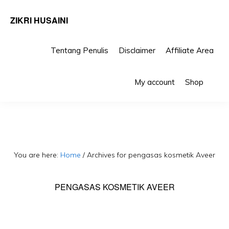
ZIKRI HUSAINI
Tentang Penulis
Disclaimer
Affiliate Area
Skip
Skip
Sho
to
to
My account
Shop
Sea
primary
main
navigation
content
You are here:
Home
/
Archives for pengasas kosmetik Aveer
PENGASAS KOSMETIK AVEER