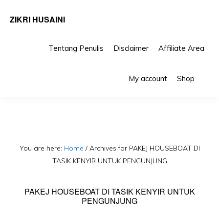
ZIKRI HUSAINI
Tentang Penulis
Disclaimer
Affiliate Area
Skip
Skip
Sho
to
to
My account
Shop
Sea
primary
main
navigation
content
You are here:
Home
/
Archives for PAKEJ HOUSEBOAT DI
TASIK KENYIR UNTUK PENGUNJUNG
PAKEJ HOUSEBOAT DI TASIK KENYIR UNTUK
PENGUNJUNG