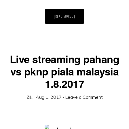
ABOUT
[READ MORE…]
LIVE
STREAMING
SEPARUH
AKHIR
PERTAMA
PAHANG
VS
PKNP
PIALA
FA
Live streaming pahang
23.6.2018
vs pknp piala malaysia
1.8.2017
Zik
·
Aug 1, 2017
·
Leave a Comment