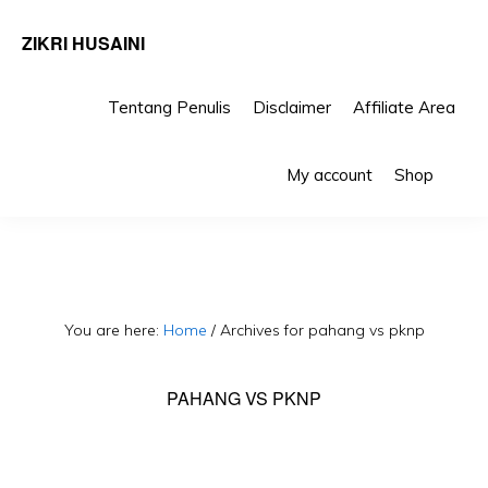
ZIKRI HUSAINI
Tentang Penulis
Disclaimer
Affiliate Area
Skip
Skip
Sho
to
to
My account
Shop
Sea
primary
main
navigation
content
You are here:
Home
/
Archives for pahang vs pknp
PAHANG VS PKNP