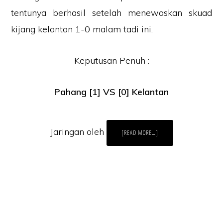
tentunya berhasil setelah menewaskan skuad
kijang kelantan 1-0 malam tadi ini.
Keputusan Penuh :
Pahang [1] VS [0] Kelantan
Jaringan oleh
ABOUT
[READ MORE…]
PAHANG
JUARA
PIALA
MALAYSIA
2013!!
Laman Website/ Blog ini didaftarkan dibawah syarikat ZIKRI TECHNO
ENTERPRISE (JR0050749-T) beralamat di POS 157, KAMPUNG PARIT
NO2, JALAN YUSOF, 83610, MUAR, JOHOR.