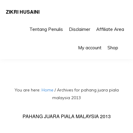
ZIKRI HUSAINI
Tentang Penulis
Disclaimer
Affiliate Area
Skip
Skip
Sho
to
to
My account
Shop
Sea
primary
main
navigation
content
You are here:
Home
/
Archives for pahang juara piala
malaysia 2013
PAHANG JUARA PIALA MALAYSIA 2013