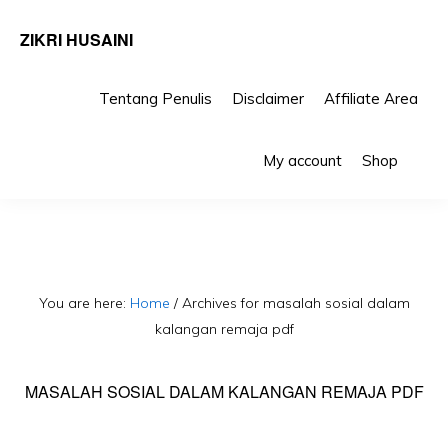
ZIKRI HUSAINI
Tentang Penulis
Disclaimer
Affiliate Area
Skip
Skip
Sho
to
to
My account
Shop
Sea
primary
main
navigation
content
You are here:
Home
/
Archives for masalah sosial dalam
kalangan remaja pdf
MASALAH SOSIAL DALAM KALANGAN REMAJA PDF