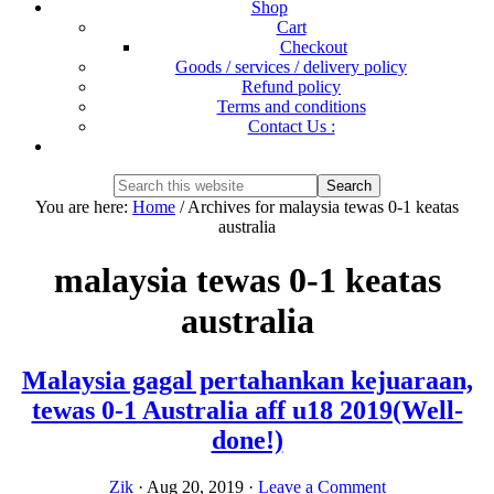
Shop
Cart
Checkout
Goods / services / delivery policy
Refund policy
Terms and conditions
Contact Us :
Show
Search
Search
this
Hide
You are here:
Home
/
Archives for malaysia tewas 0-1 keatas
website
Search
australia
malaysia tewas 0-1 keatas
australia
Malaysia gagal pertahankan kejuaraan,
tewas 0-1 Australia aff u18 2019(Well-
done!)
Zik
·
Aug 20, 2019
·
Leave a Comment