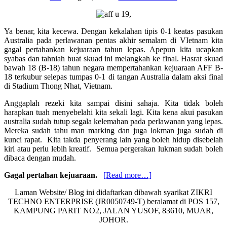
Ya benar, kita kecewa. Dengan kekalahan tipis 0-1 keatas pasukan
Australia pada perlawanan pentas akhir semalam di VIetnam kita
gagal pertahankan kejuaraan tahun lepas. Apepun kita ucapkan
syabas dan tahniah buat skuad ini melangkah ke final. Hasrat skuad
bawah 18 (B-18) tahun negara mempertahankan kejuaraan AFF B-
18 terkubur selepas tumpas 0-1 di tangan Australia dalam aksi final
di Stadium Thong Nhat, Vietnam.
Anggaplah rezeki kita sampai disini sahaja. Kita tidak boleh
harapkan tuah menyebelahi kita sekali lagi. Kita kena akui pasukan
australia sudah tutup segala kelemahan pada perlawanan yang lepas.
Mereka sudah tahu man marking dan juga lokman juga sudah di
kunci rapat. Kita takda penyerang lain yang boleh hidup disebelah
kiri atau perlu lebih kreatif. Semua pergerakan lukman sudah boleh
dibaca dengan mudah.
about
Gagal pertahan kejuaraan.
[Read more…]
Malaysia
Laman Website/ Blog ini didaftarkan dibawah syarikat ZIKRI
gagal
TECHNO ENTERPRISE (JR0050749-T) beralamat di POS 157,
pertahankan
KAMPUNG PARIT NO2, JALAN YUSOF, 83610, MUAR,
kejuaraan,
JOHOR.
tewas