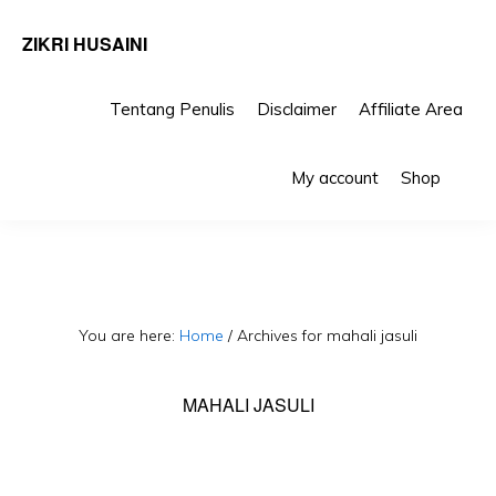
ZIKRI HUSAINI
Tentang Penulis
Disclaimer
Affiliate Area
Skip
Skip
Sho
to
to
My account
Shop
Sea
primary
main
navigation
content
You are here:
Home
/
Archives for mahali jasuli
MAHALI JASULI