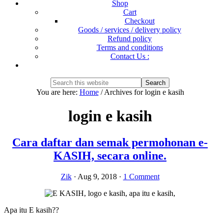
Shop
Cart
Checkout
Goods / services / delivery policy
Refund policy
Terms and conditions
Contact Us :
Show
Search
Search
this
Hide
You are here:
Home
/
Archives for login e kasih
website
Search
login e kasih
Cara daftar dan semak permohonan e-
KASIH, secara online.
Zik
·
Aug 9, 2018
·
1 Comment
Apa itu E kasih??