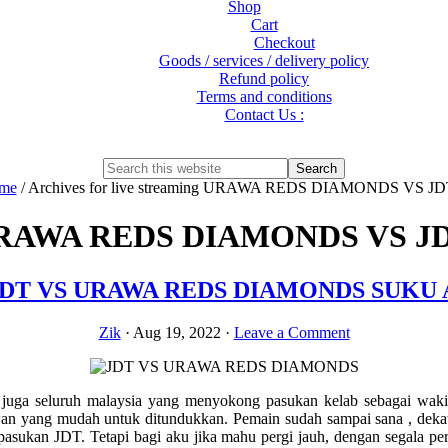
Shop
Cart
Checkout
Goods / services / delivery policy
Refund policy
Terms and conditions
Contact Us :
Show
Search
Search
this
Hide
me
/
Archives for live streaming URAWA REDS DIAMONDS VS JD
website
Search
 URAWA REDS DIAMONDS VS JD
DT VS URAWA REDS DIAMONDS SUKU AK
Zik
·
Aug 19, 2022
·
Leave a Comment
uga seluruh malaysia yang menyokong pasukan kelab sebagai wakil
wan yang mudah untuk ditundukkan. Pemain sudah sampai sana , dekat 
asukan JDT. Tetapi bagi aku jika mahu pergi jauh, dengan segala pers