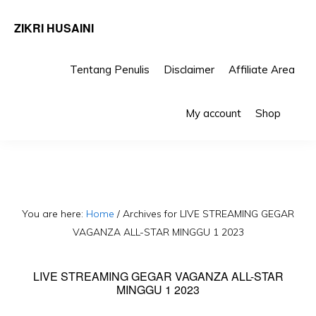
ZIKRI HUSAINI
Tentang Penulis
Disclaimer
Affiliate Area
Skip
Skip
Sho
to
to
My account
Shop
Sea
primary
main
navigation
content
You are here:
Home
/
Archives for LIVE STREAMING GEGAR
VAGANZA ALL-STAR MINGGU 1 2023
LIVE STREAMING GEGAR VAGANZA ALL-STAR
MINGGU 1 2023