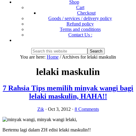
Shop
Cart
Checkout
Goods / services / delivery policy
Refund policy
Terms and conditions
Contact Us :
Show
Search
Search
this
Hide
You are here:
Home
/
Archives for lelaki maskulin
website
Search
lelaki maskulin
7 Rahsia Tips memilih minyak wangi bagi
lelaki maskulin, HAHA!!
Zik
·
Oct 3, 2012
·
8 Comments
Bertemu lagi dalam ZH edisi lelaki maskulin!!