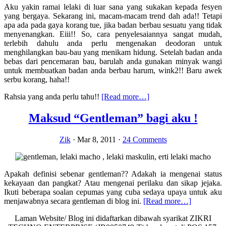
Aku yakin ramai lelaki di luar sana yang sukakan kepada fesyen
yang bergaya. Sekarang ini, macam-macam trend dah ada!! Tetapi
apa ada pada gaya korang tue, jika badan berbau sesuatu yang tidak
menyenangkan. Eiii!! So, cara penyelesaiannya sangat mudah,
terlebih dahulu anda perlu mengenakan deodoran untuk
menghilangkan bau-bau yang menikam hidung. Setelah badan anda
bebas dari pencemaran bau, barulah anda gunakan minyak wangi
untuk membuatkan badan anda berbau harum, wink2!! Baru awek
serbu korang, haha!!
about
Rahsia yang anda perlu tahu!!
[Read more…]
7
Rahsia
Maksud “Gentleman” bagi aku !
Tips
memilih
Zik
·
Mar 8, 2011
·
24 Comments
minyak
wangi
bagi
lelaki
Apakah definisi sebenar gentleman?? Adakah ia mengenai status
maskulin,
kekayaan dan pangkat? Atau mengenai perilaku dan sikap jejaka.
HAHA!!
Ikuti beberapa soalan cepumas yang cuba sedaya upaya untuk aku
about
menjawabnya secara gentleman di blog ini.
[Read more…]
Maksud
Laman Website/ Blog ini didaftarkan dibawah syarikat ZIKRI
“Gentlema