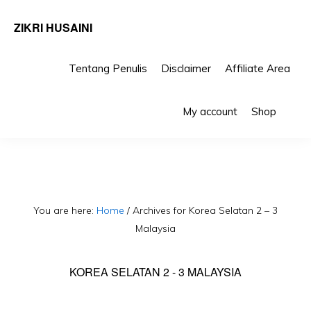
ZIKRI HUSAINI
Tentang Penulis
Disclaimer
Affiliate Area
Skip
Skip
Sho
to
to
My account
Shop
Sea
primary
main
navigation
content
You are here:
Home
/
Archives for Korea Selatan 2 – 3
Malaysia
KOREA SELATAN 2 - 3 MALAYSIA