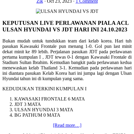
Zik
·
Oct 23, 2023
·
1 Comment
KEPUTUSAN LIVE PERLAWANAN PIALA ACL
ULSAN HYUNDAI VS JDT HARI INI 24.10.2023
Bukan mudah untuk tundukkan team dari kelab korea. Hari tuh
pasukan Kawasaki Frontale pun menang 1-0. Gol pun last minit
dekat minit ke 89 lebih. Perjalanan pasukan JDT pada perlawanan
pertama kumpulan I , JDT tewas 0-1 dengan Kawasaki Frontale di
Stadium Sultan Ibrahim. Kemudian bangkit pada perlawanan kedua
menewaskan kelab Thailand 3-1. Kemudian pada perlawanan hari
ini diantara pasukan Kelab Korea hari ini jumpa lagi dengan Ulsan
Hyundai tahun ini di kumpulan yang sama.
KEDUDUKAN TERKINI KUMPULAN I
KAWASAKI FRONTALE 6 MATA
JDT 3 MATA
ULSAN HYUNDAI 3 MATA
BG PATHUM 0 MATA
about
[Read more…]
SIARAN