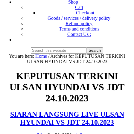
Shop
Cart
Checkout
Goods / services / delivery policy
Refund policy
Terms and conditions
Contact Us :
Show
Search
Search
this
Hide
You are here:
Home
/
Archives for KEPUTUSAN TERKINI
website
Search
ULSAN HYUNDAI VS JDT 24.10.2023
KEPUTUSAN TERKINI
ULSAN HYUNDAI VS JDT
24.10.2023
SIARAN LANGSUNG LIVE ULSAN
HYUNDAI VS JDT 24.10.2023