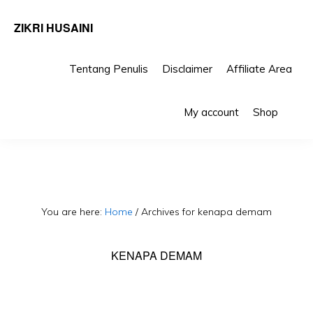
ZIKRI HUSAINI
Tentang Penulis
Disclaimer
Affiliate Area
Skip
Skip
Sho
to
to
My account
Shop
Sea
primary
main
navigation
content
You are here:
Home
/
Archives for kenapa demam
KENAPA DEMAM