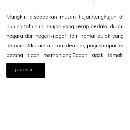
Mungkin disebabkan musim hujan/tengkujuh di
hujung tahun ini. Hujan yang kerap berlaku di ibu
negara dan negeri-negeri lain, ramai pulak yang
demam. Aku nie macam demam, pagi sampai ke
petang tidor memanjang.Badan agak lemah.
ABOUT
[READ MORE…]
TAKRIF
DEMAM,
PUNCA,
DAN
RAWATAN
SUSULAN.
Laman Website/ Blog ini didaftarkan dibawah syarikat ZIKRI TECHNO
ENTERPRISE (JR0050749-T) beralamat di POS 157, KAMPUNG PARIT
NO2, JALAN YUSOF, 83610, MUAR, JOHOR.