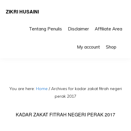
ZIKRI HUSAINI
Tentang Penulis
Disclaimer
Affiliate Area
Skip
Skip
Sho
to
to
My account
Shop
Sea
primary
main
navigation
content
You are here:
Home
/
Archives for kadar zakat fitrah negeri
perak 2017
KADAR ZAKAT FITRAH NEGERI PERAK 2017