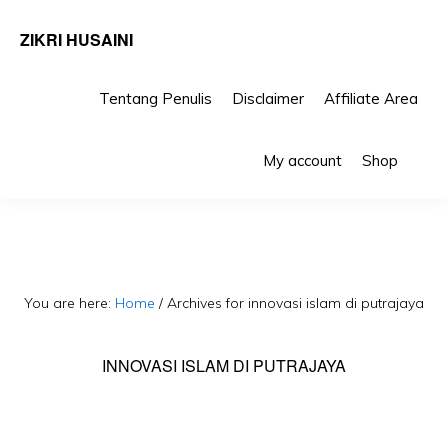
ZIKRI HUSAINI
Tentang Penulis
Disclaimer
Affiliate Area
Skip
Skip
Sho
to
to
My account
Shop
Sea
primary
main
navigation
content
You are here:
Home
/
Archives for innovasi islam di putrajaya
INNOVASI ISLAM DI PUTRAJAYA