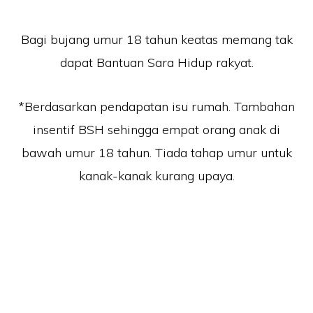
Bagi bujang umur 18 tahun keatas memang tak
dapat Bantuan Sara Hidup rakyat.
*Berdasarkan pendapatan isu rumah. Tambahan
insentif BSH sehingga empat orang anak di
bawah umur 18 tahun. Tiada tahap umur untuk
kanak-kanak kurang upaya.
Laman Website/ Blog ini didaftarkan dibawah syarikat ZIKRI TECHNO
ENTERPRISE (JR0050749-T) beralamat di POS 157, KAMPUNG PARIT
NO2, JALAN YUSOF, 83610, MUAR, JOHOR.