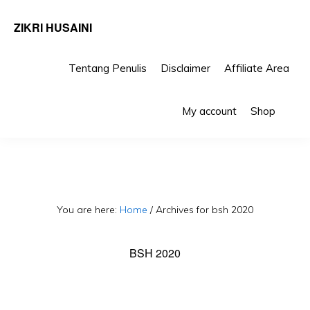
ZIKRI HUSAINI
Tentang Penulis
Disclaimer
Affiliate Area
Skip
Skip
Sho
to
to
My account
Shop
Sea
primary
main
navigation
content
You are here:
Home
/
Archives for bsh 2020
BSH 2020