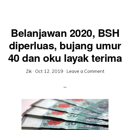
HIDUP
BUJANG
(BSH)
2020,
RM300
Belanjawan 2020, BSH
diperluas, bujang umur
40 dan oku layak terima
Zik
·
Oct 12, 2019
·
Leave a Comment