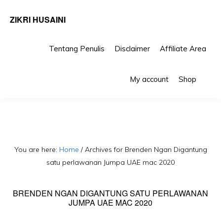
ZIKRI HUSAINI
Tentang Penulis
Disclaimer
Affiliate Area
Skip
Skip
Sho
to
to
My account
Shop
Sea
primary
main
navigation
content
You are here:
Home
/
Archives for Brenden Ngan Digantung
satu perlawanan Jumpa UAE mac 2020
BRENDEN NGAN DIGANTUNG SATU PERLAWANAN
JUMPA UAE MAC 2020