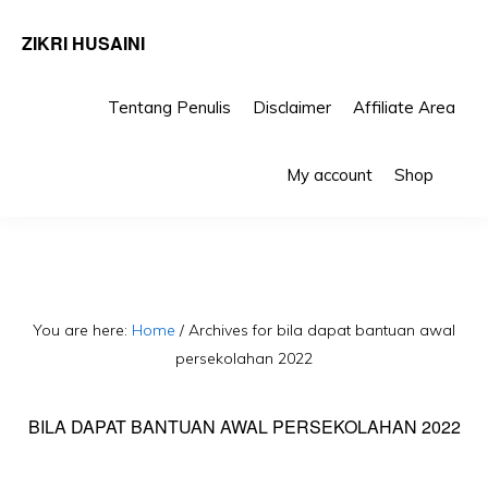
ZIKRI HUSAINI
Tentang Penulis
Disclaimer
Affiliate Area
Skip
Skip
Sho
to
to
My account
Shop
Sea
primary
main
navigation
content
You are here:
Home
/
Archives for bila dapat bantuan awal
persekolahan 2022
BILA DAPAT BANTUAN AWAL PERSEKOLAHAN 2022