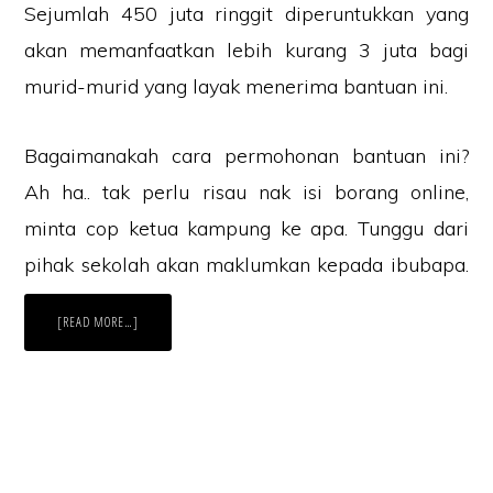
Sejumlah 450 juta ringgit diperuntukkan yang
akan memanfaatkan lebih kurang 3 juta bagi
murid-murid yang layak menerima bantuan ini.
Bagaimanakah cara permohonan bantuan ini?
Ah ha.. tak perlu risau nak isi borang online,
minta cop ketua kampung ke apa. Tunggu dari
pihak sekolah akan maklumkan kepada ibubapa.
ABOUT
[READ MORE…]
CARA
MOHON
BANTUAN
AWAL
PERSEKOLAHAN
(BAP)
2022,
TARIKH
DAPAT
RM150
Laman Website/ Blog ini didaftarkan dibawah syarikat ZIKRI TECHNO