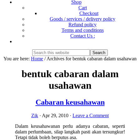
Shop
Cart
Checkout
Goods / services / delivery policy
Refund policy
Terms and conditions
Contact Us :
Show
Search
Search
this
Hide
You are here:
Home
/
Archives for bentuk cabaran dalam usahawan
website
Search
bentuk cabaran dalam
usahawan
Cabaran keusahawan
Zik
·
Apr 29, 2010
·
Leave a Comment
Dalam keusahawanan perlu adanya cabaran, seperti
dalam perlumbaan, silap langkah pasti akan tersungkur!
Tetapi tidak boleh berputus asa.