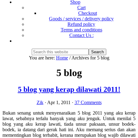
Shop
Cart
Checkout
Goods / services / delivery policy
Refund policy
Terms and conditions
Contact Us :
Show
Search
Search
this
Hide
You are here:
Home
/
Archives for 5 blog
website
Search
5 blog
5 blog yang kerap dilawati 2011!
Zik
·
Apr 1, 2011
·
37 Comments
Bukan senang untuk menyenaraikan 5 blog 2011 yang aku kerap
lawat, sebabnya terlalu banyak yang aku jenguk. Untuk menilai 5
blog yang aku kerap lawati, tiada unsur paksaan, unsur bodek-
bodek, ia datang dari gerak hati ini. Aku memang serius dan akan
mementingkan blog terbabit, kerana merupakan blog wajib dilawati