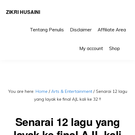
ZIKRI HUSAINI
Tentang Penulis
Disclaimer
Affiliate Area
Skip
Skip
Sho
to
to
My account
Shop
Sea
primary
main
navigation
content
You are here:
Home
/
Arts & Entertainment
/
Senarai 12 lagu
yang layak ke final AJL kali ke 32 !!
Senarai 12 lagu yang
layak ke final AJL kali