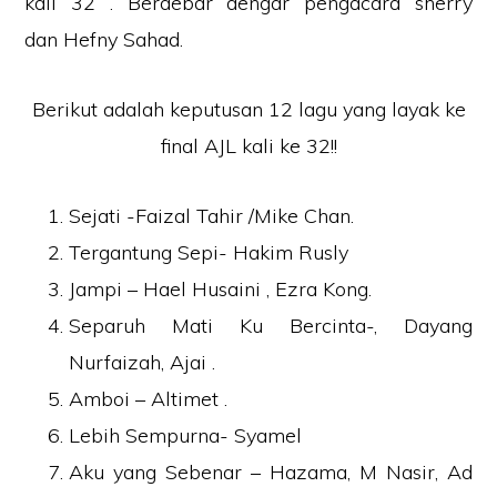
kali 32 . Berdebar dengar pengacara sherry
dan Hefny Sahad.
Berikut adalah keputusan 12 lagu yang layak ke
final AJL kali ke 32!!
Sejati -Faizal Tahir /Mike Chan.
Tergantung Sepi- Hakim Rusly
Jampi – Hael Husaini , Ezra Kong.
Separuh Mati Ku Bercinta-, Dayang
Nurfaizah, Ajai .
Amboi – Altimet .
Lebih Sempurna- Syamel
Aku yang Sebenar – Hazama, M Nasir, Ad