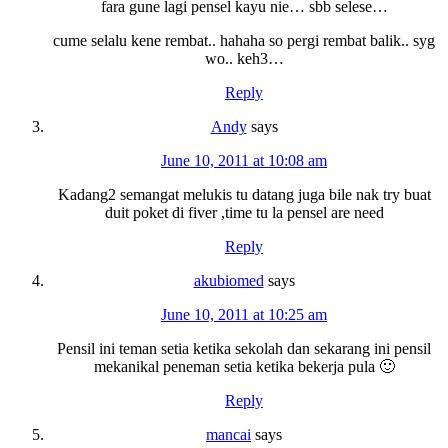
fara gune lagi pensel kayu nie… sbb selese…
cume selalu kene rembat.. hahaha so pergi rembat balik.. syg
wo.. keh3…
Reply
Andy
says
June 10, 2011 at 10:08 am
Kadang2 semangat melukis tu datang juga bile nak try buat
duit poket di fiver ,time tu la pensel are need
Reply
akubiomed
says
June 10, 2011 at 10:25 am
Pensil ini teman setia ketika sekolah dan sekarang ini pensil
mekanikal peneman setia ketika bekerja pula 🙂
Reply
mancai
says