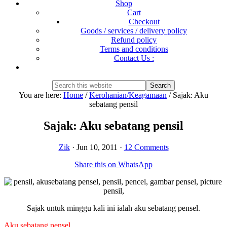
Shop
Cart
Checkout
Goods / services / delivery policy
Refund policy
Terms and conditions
Contact Us :
Show
Search
Search
this
Hide
You are here:
Home
/
Kerohanian/Keagamaan
/
Sajak: Aku
website
Search
sebatang pensil
Sajak: Aku sebatang pensil
Zik
·
Jun 10, 2011
·
12 Comments
Share this on WhatsApp
Sajak untuk minggu kali ini ialah aku sebatang pensel.
Aku sebatang pensel…