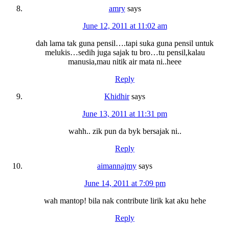
amry
says
June 12, 2011 at 11:02 am
dah lama tak guna pensil….tapi suka guna pensil untuk
melukis…sedih juga sajak tu bro…tu pensil,kalau
manusia,mau nitik air mata ni..heee
Reply
Khidhir
says
June 13, 2011 at 11:31 pm
wahh.. zik pun da byk bersajak ni..
Reply
aimannajmy
says
June 14, 2011 at 7:09 pm
wah mantop! bila nak contribute lirik kat aku hehe
Reply