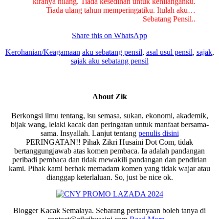
kiranya hilang. Tiada kesedihan untuk kehilanganku.
Tiada ulang tahun memperingatiku. Itulah aku…
Sebatang Pensil..
Share this on WhatsApp
Kerohanian/Keagamaan
aku sebatang pensil
,
asal usul pensil
,
sajak
,
sajak aku sebatang pensil
About
Zik
Berkongsi ilmu tentang, isu semasa, sukan, ekonomi, akademik,
bijak wang, lelaki kacak dan peringatan untuk manfaat bersama-
sama. Insyallah. Lanjut tentang
penulis disini
PERINGATAN!! Pihak Zikri Husaini Dot Com, tidak
bertanggungjawab atas komen pembaca. Ia adalah pandangan
peribadi pembaca dan tidak mewakili pandangan dan pendirian
kami. Pihak kami berhak memadam komen yang tidak wajar atau
dianggap keterlaluan. So, just be nice ok.
Blogger Kacak Semalaya. Sebarang pertanyaan boleh tanya di