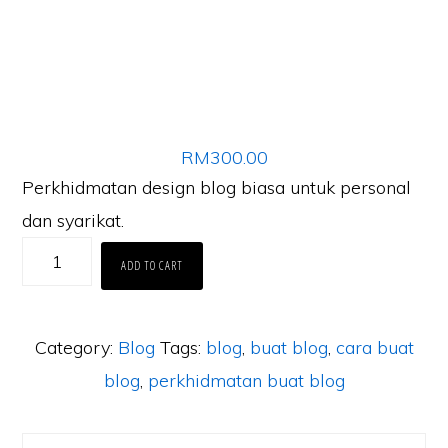
RM
300.00
Perkhidmatan design blog biasa untuk personal
dan syarikat.
Upah
ADD TO CART
buat
blog,
Category:
Blog
Tags:
blog
,
buat blog
,
cara buat
percuma
blog
,
perkhidmatan buat blog
hosting
(dot.com)dan