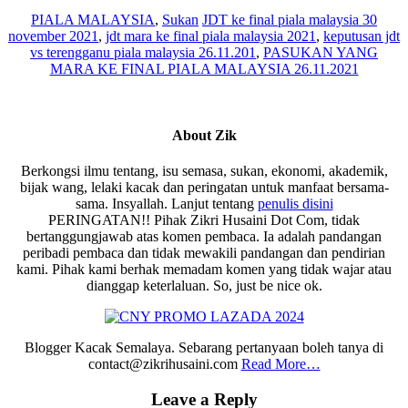
PIALA MALAYSIA
,
Sukan
JDT ke final piala malaysia 30
november 2021
,
jdt mara ke final piala malaysia 2021
,
keputusan jdt
vs terengganu piala malaysia 26.11.201
,
PASUKAN YANG
MARA KE FINAL PIALA MALAYSIA 26.11.2021
About
Zik
Berkongsi ilmu tentang, isu semasa, sukan, ekonomi, akademik,
bijak wang, lelaki kacak dan peringatan untuk manfaat bersama-
sama. Insyallah. Lanjut tentang
penulis disini
PERINGATAN!! Pihak Zikri Husaini Dot Com, tidak
bertanggungjawab atas komen pembaca. Ia adalah pandangan
peribadi pembaca dan tidak mewakili pandangan dan pendirian
kami. Pihak kami berhak memadam komen yang tidak wajar atau
dianggap keterlaluan. So, just be nice ok.
Blogger Kacak Semalaya. Sebarang pertanyaan boleh tanya di
contact@zikrihusaini.com
Read More…
Reader
Leave a Reply