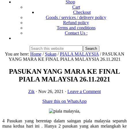
Shop
Cart
Checkout
Goods / services / delivery policy
Refund policy
Terms and conditions
Contact Us :
Show
Search
Search
this
Hide
You are here:
Home
/
Sukan
/
PIALA MALAYSIA
/
PASUKAN
website
Search
YANG MARA KE FINAL PIALA MALAYSIA 26.11.2021
PASUKAN YANG MARA KE FINAL
PIALA MALAYSIA 26.11.2021
Zik
·
Nov 26, 2021
·
Leave a Comment
Share this on WhatsApp
4 Pasukan yang berentap dalam saingan piala malaysia separuh
masa kedua hari ini . Hanya 2 pasukan yang akan melangkah ke