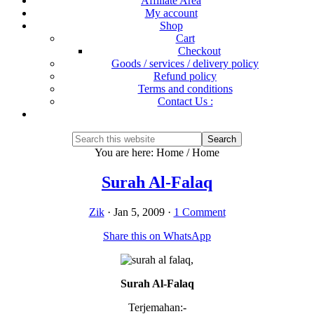
Affiliate Area
My account
Shop
Cart
Checkout
Goods / services / delivery policy
Refund policy
Terms and conditions
Contact Us :
Show
Search
Search
this
Hide
You are here: Home
/
Home
website
Search
Surah Al-Falaq
Zik
·
Jan 5, 2009
·
1 Comment
Share this on WhatsApp
Surah Al-Falaq
Terjemahan:-