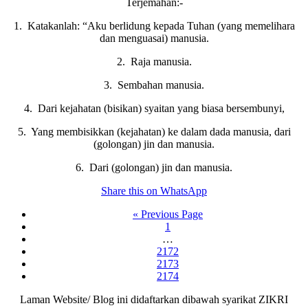
Terjemahan:-
1. Katakanlah: “Aku berlidung kepada Tuhan (yang memelihara
dan menguasai) manusia.
2. Raja manusia.
3. Sembahan manusia.
4. Dari kejahatan (bisikan) syaitan yang biasa bersembunyi,
5. Yang membisikkan (kejahatan) ke dalam dada manusia, dari
(golongan) jin dan manusia.
6. Dari (golongan) jin dan manusia.
Share this on WhatsApp
Go
«
Previous Page
to
Page
1
Interim
…
Page
pages
2172
Page
omitted
2173
Page
2174
Laman Website/ Blog ini didaftarkan dibawah syarikat ZIKRI