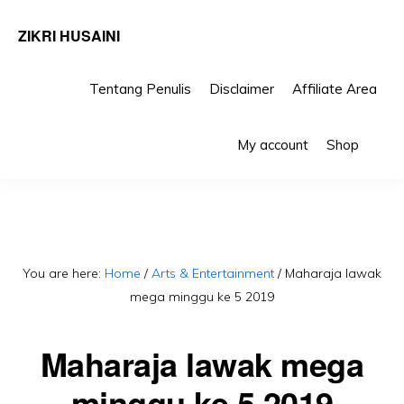
ZIKRI HUSAINI
Tentang Penulis
Disclaimer
Affiliate Area
Skip
Skip
Sho
to
to
My account
Shop
Sea
primary
main
navigation
content
You are here:
Home
/
Arts & Entertainment
/
Maharaja lawak
mega minggu ke 5 2019
Maharaja lawak mega
minggu ke 5 2019