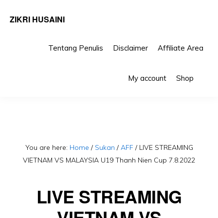
ZIKRI HUSAINI
Tentang Penulis
Disclaimer
Affiliate Area
Skip
Skip
Sho
to
to
My account
Shop
Sea
primary
main
navigation
content
You are here:
Home
/
Sukan
/
AFF
/
LIVE STREAMING
VIETNAM VS MALAYSIA U19 Thanh Nien Cup 7.8.2022
LIVE STREAMING
VIETNAM VS