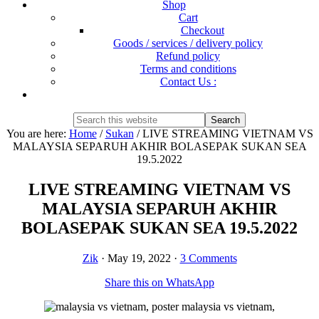
Shop
Cart
Checkout
Goods / services / delivery policy
Refund policy
Terms and conditions
Contact Us :
Show
Search
Search
this
Hide
You are here:
Home
/
Sukan
/
LIVE STREAMING VIETNAM VS
website
Search
MALAYSIA SEPARUH AKHIR BOLASEPAK SUKAN SEA
19.5.2022
LIVE STREAMING VIETNAM VS
MALAYSIA SEPARUH AKHIR
BOLASEPAK SUKAN SEA 19.5.2022
Zik
·
May 19, 2022
·
3 Comments
Share this on WhatsApp