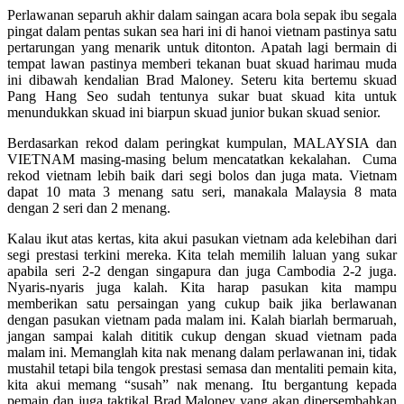
Perlawanan separuh akhir dalam saingan acara bola sepak ibu segala
pingat dalam pentas sukan sea hari ini di hanoi vietnam pastinya satu
pertarungan yang menarik untuk ditonton. Apatah lagi bermain di
tempat lawan pastinya memberi tekanan buat skuad harimau muda
ini dibawah kendalian Brad Maloney. Seteru kita bertemu skuad
Pang Hang Seo sudah tentunya sukar buat skuad kita untuk
menundukkan skuad ini biarpun skuad junior bukan skuad senior.
Berdasarkan rekod dalam peringkat kumpulan, MALAYSIA dan
VIETNAM masing-masing belum mencatatkan kekalahan. Cuma
rekod vietnam lebih baik dari segi bolos dan juga mata. Vietnam
dapat 10 mata 3 menang satu seri, manakala Malaysia 8 mata
dengan 2 seri dan 2 menang.
Kalau ikut atas kertas, kita akui pasukan vietnam ada kelebihan dari
segi prestasi terkini mereka. Kita telah memilih laluan yang sukar
apabila seri 2-2 dengan singapura dan juga Cambodia 2-2 juga.
Nyaris-nyaris juga kalah. Kita harap pasukan kita mampu
memberikan satu persaingan yang cukup baik jika berlawanan
dengan pasukan vietnam pada malam ini. Kalah biarlah bermaruah,
jangan sampai kalah dititik cukup dengan skuad vietnam pada
malam ini. Memanglah kita nak menang dalam perlawanan ini, tidak
mustahil tetapi bila tengok prestasi semasa dan mentaliti pemain kita,
kita akui memang “susah” nak menang. Itu bergantung kepada
pemain dan juga taktikal Brad Maloney yang akan dipersembahkan