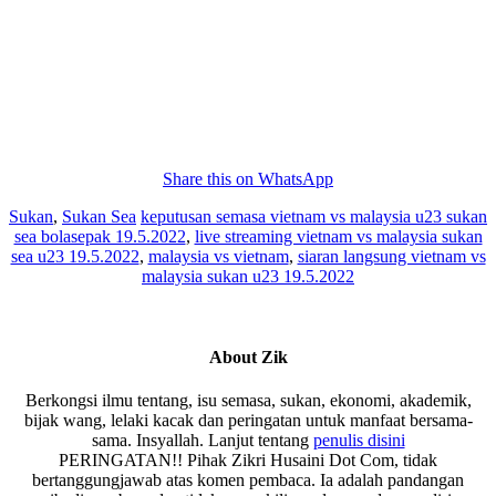
Share this on WhatsApp
Sukan
,
Sukan Sea
keputusan semasa vietnam vs malaysia u23 sukan
sea bolasepak 19.5.2022
,
live streaming vietnam vs malaysia sukan
sea u23 19.5.2022
,
malaysia vs vietnam
,
siaran langsung vietnam vs
malaysia sukan u23 19.5.2022
About
Zik
Berkongsi ilmu tentang, isu semasa, sukan, ekonomi, akademik,
bijak wang, lelaki kacak dan peringatan untuk manfaat bersama-
sama. Insyallah. Lanjut tentang
penulis disini
PERINGATAN!! Pihak Zikri Husaini Dot Com, tidak
bertanggungjawab atas komen pembaca. Ia adalah pandangan