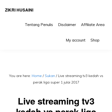
ZIKRI HUSAINI
Tentang Penulis
Disclaimer
Affiliate Area
Skip
Skip
Sho
to
to
My account
Shop
Sea
primary
main
navigation
content
You are here:
Home
/
Sukan
/
Live streaming tv3 kedah vs
perak liga super 1 julai 2017
Live streaming tv3
kedah vs perak liga