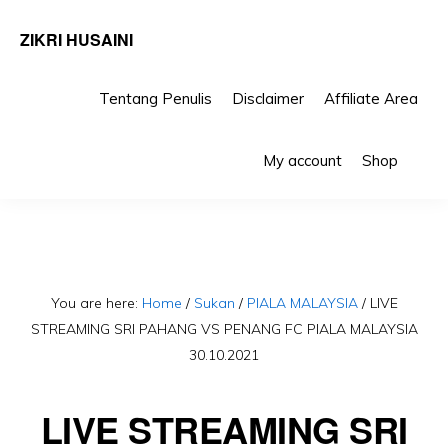
ZIKRI HUSAINI
Tentang Penulis
Disclaimer
Affiliate Area
Skip
Skip
Sho
to
to
My account
Shop
Sea
primary
main
navigation
content
You are here:
Home
/
Sukan
/
PIALA MALAYSIA
/
LIVE
STREAMING SRI PAHANG VS PENANG FC PIALA MALAYSIA
30.10.2021
LIVE STREAMING SRI