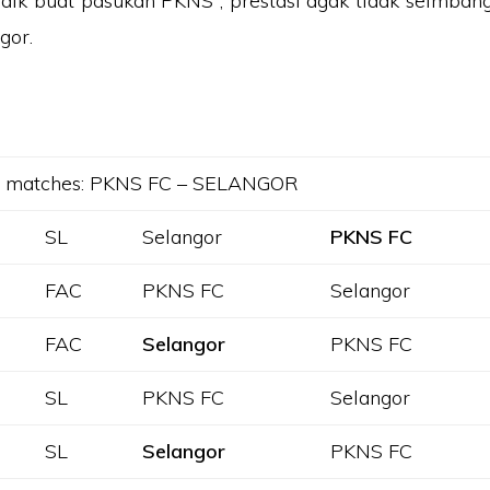
aik buat pasukan PKNS , prestasi agak tidak seimban
gor.
d matches: PKNS FC – SELANGOR
SL
Selangor
PKNS FC
FAC
PKNS FC
Selangor
FAC
Selangor
PKNS FC
SL
PKNS FC
Selangor
SL
Selangor
PKNS FC