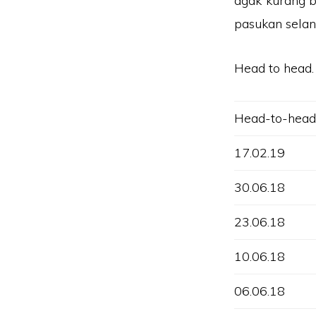
agak kurang b
pasukan selan
Head to head.
Head-to-hea
17.02.19
30.06.18
23.06.18
10.06.18
06.06.18