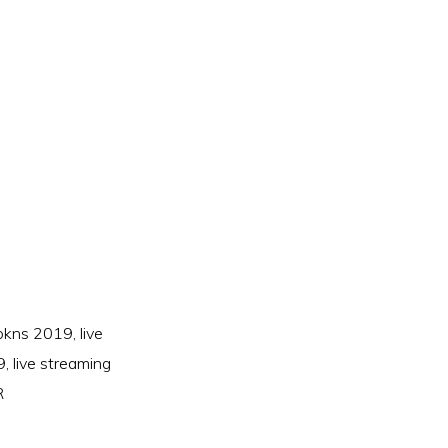
s pkns 2019
,
live
9
,
live streaming
R