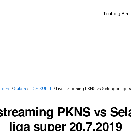
Tentang Penu
Skip
Skip
to
to
primary
main
navigation
content
Home
/
Sukan
/
LIGA SUPER
/
Live streaming PKNS vs Selangor liga s
 streaming PKNS vs Sel
liga super 20.7.2019