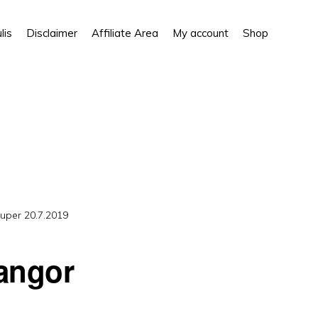
Show
lis
Disclaimer
Affiliate Area
My account
Shop
Search
uper 20.7.2019
angor