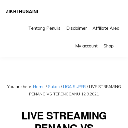
ZIKRI HUSAINI
Tentang Penulis
Disclaimer
Affiliate Area
Skip
Skip
Sho
to
to
My account
Shop
Sea
primary
main
navigation
content
You are here:
Home
/
Sukan
/
LIGA SUPER
/
LIVE STREAMING
PENANG VS TERENGGANU 12.9.2021
LIVE STREAMING
PENANG VS