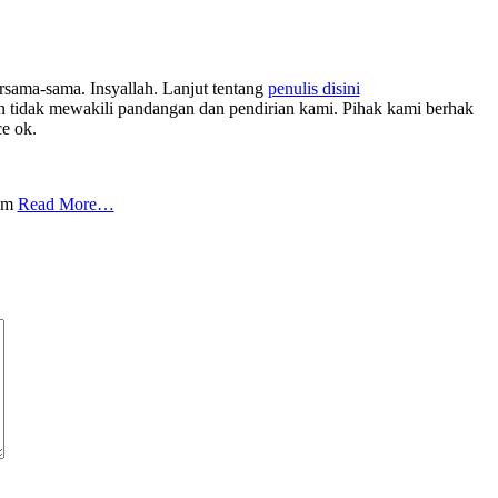
rsama-sama. Insyallah. Lanjut tentang
penulis disini
tidak mewakili pandangan dan pendirian kami. Pihak kami berhak
ce ok.
com
Read More…