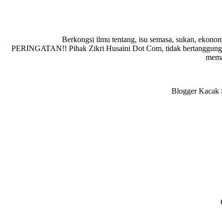
Berkongsi ilmu tentang, isu semasa, sukan, ekonom
PERINGATAN!! Pihak Zikri Husaini Dot Com, tidak bertanggungja
memad
Blogger Kacak S
Reader
Interactions