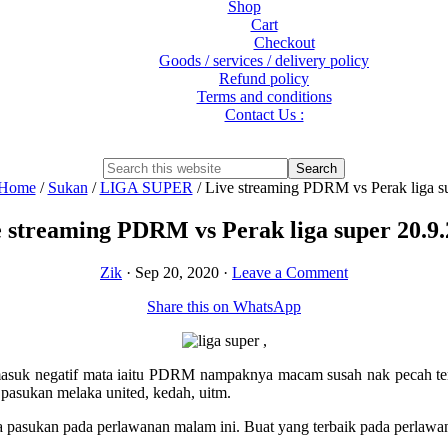
Shop
Cart
Checkout
Goods / services / delivery policy
Refund policy
Terms and conditions
Contact Us :
Show
Search
Search
this
Hide
Home
/
Sukan
/
LIGA SUPER
/
Live streaming PDRM vs Perak liga s
website
Search
 streaming PDRM vs Perak liga super 20.9
Zik
·
Sep 20, 2020
·
Leave a Comment
Share this on WhatsApp
 masuk negatif mata iaitu PDRM nampaknya macam susah nak pecah tem
 pasukan melaka united, kedah, uitm.
 pasukan pada perlawanan malam ini. Buat yang terbaik pada perlawa