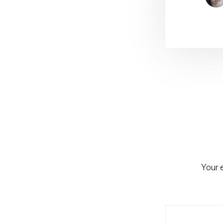
Reader
Interacti
Your 