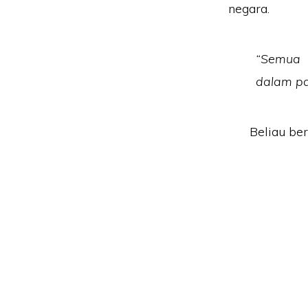
negara.
“Semua 
dalam pa
Beliau be