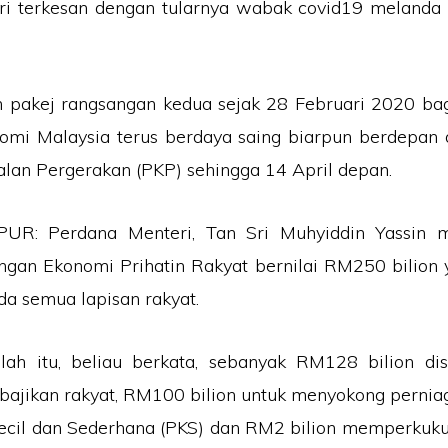
ri terkesan dengan tularnya wabak covid19 melanda 
n pakej rangsangan kedua sejak 28 Februari 2020 ba
omi Malaysia terus berdaya saing biarpun berdepan d
lan Pergerakan (PKP) sehingga 14 April depan.
R: Perdana Menteri, Tan Sri Muhyiddin Yassin
ngan Ekonomi Prihatin Rakyat bernilai RM250 bilion
a semua lapisan rakyat.
lah itu, beliau berkata, sebanyak RM128 bilion dis
bajikan rakyat, RM100 bilion untuk menyokong perni
ecil dan Sederhana (PKS) dan RM2 bilion memperkuk