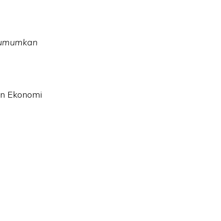
iumumkan
an Ekonomi