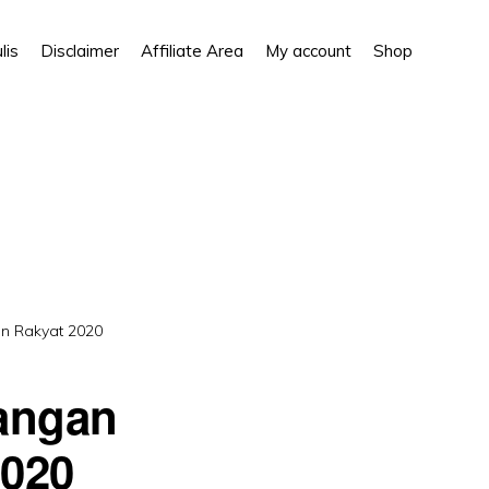
Show
lis
Disclaimer
Affiliate Area
My account
Shop
Search
in Rakyat 2020
sangan
2020