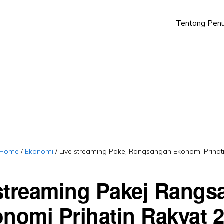
Tentang Penu
Skip
Skip
to
to
primary
main
navigation
content
Home
/
Ekonomi
/
Live streaming Pakej Rangsangan Ekonomi Prihat
streaming Pakej Rang
nomi Prihatin Rakyat 