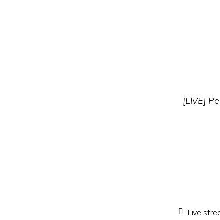
[LIVE] P
Live str