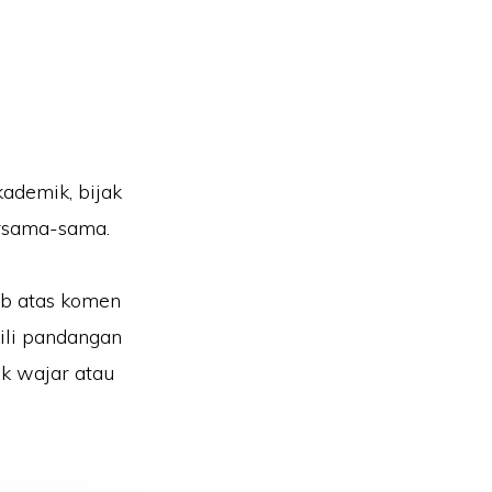
kademik, bijak
ersama-sama.
ab atas komen
ili pandangan
k wajar atau