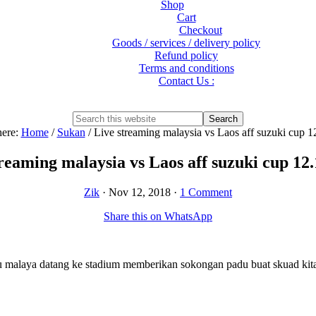
Shop
Cart
Checkout
Goods / services / delivery policy
Refund policy
Terms and conditions
Contact Us :
Show
Search
Search
this
Hide
here:
Home
/
Sukan
/
Live streaming malaysia vs Laos aff suzuki cup 1
website
Search
reaming malaysia vs Laos aff suzuki cup 12
Zik
·
Nov 12, 2018
·
1 Comment
Share this on WhatsApp
au malaya datang ke stadium memberikan sokongan padu buat skuad kita