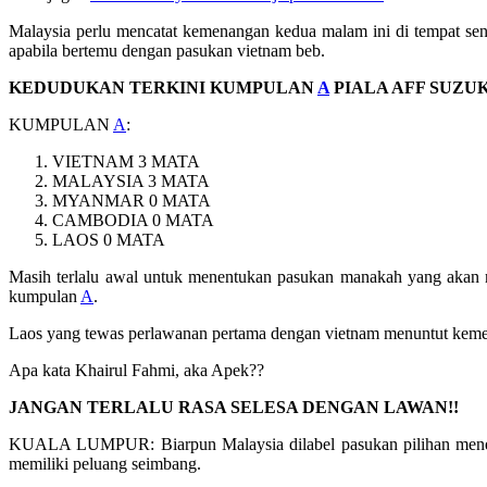
Malaysia perlu mencatat kemenangan kedua malam ini di tempat se
apabila bertemu dengan pasukan vietnam beb.
KEDUDUKAN TERKINI KUMPULAN
A
PIALA AFF SUZUKI
KUMPULAN
A
:
VIETNAM 3 MATA
MALAYSIA 3 MATA
MYANMAR 0 MATA
CAMBODIA 0 MATA
LAOS 0 MATA
Masih terlalu awal untuk menentukan pasukan manakah yang akan m
kumpulan
A
.
Laos yang tewas perlawanan pertama dengan vietnam menuntut kemen
Apa kata Khairul Fahmi, aka Apek??
JANGAN TERLALU RASA SELESA DENGAN LAWAN!!
KUALA LUMPUR: Biarpun Malaysia dilabel pasukan pilihan menenta
memiliki peluang seimbang.