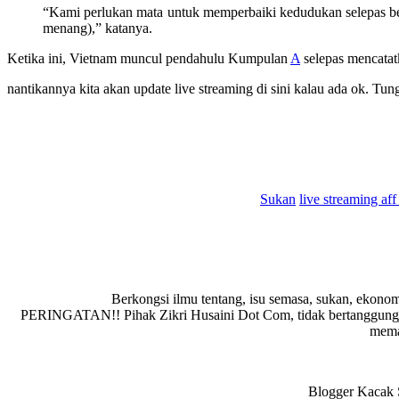
“Kami perlukan mata untuk memperbaiki kedudukan selepas bera
menang),” katanya.
Ketika ini, Vietnam muncul pendahulu Kumpulan
A
selepas mencatat
nantikannya kita akan update live streaming di sini kalau ada ok. Tun
Sukan
live streaming af
Berkongsi ilmu tentang, isu semasa, sukan, ekonom
PERINGATAN!! Pihak Zikri Husaini Dot Com, tidak bertanggungja
memad
Blogger Kacak S