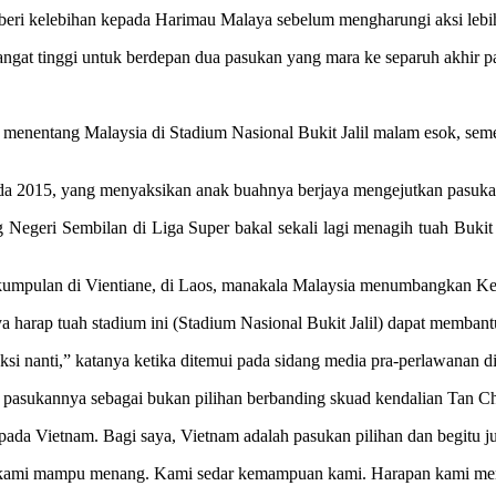
i kelebihan kepada Harimau Malaya sebelum mengharungi aksi lebih s
angat tinggi untuk berdepan dua pasukan yang mara ke separuh akhir
menentang Malaysia di Stadium Nasional Bukit Jalil malam esok, s
pada 2015, yang menyaksikan anak buahnya berjaya mengejutkan pasuka
Negeri Sembilan di Liga Super bakal sekali lagi menagih tuah Buki
kumpulan di Vientiane, di Laos, manakala Malaysia menumbangkan Ke
ya harap tuah stadium ini (Stadium Nasional Bukit Jalil) dapat memba
i nanti,” katanya ketika ditemui pada sidang media pra-perlawanan di S
pasukannya sebagai bukan pilihan berbanding skuad kendalian Tan C
epada Vietnam. Bagi saya, Vietnam adalah pasukan pilihan dan begitu 
p kami mampu menang. Kami sedar kemampuan kami. Harapan kami mem