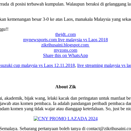
da di posisi terbawah kumpulan. Walaupun beraksi di gelanggang lawa
kan kemenangan besar 3-0 ke atas Laos, manakala Malaysia yang sekad
ggu!!
thejdt..com
mynewsports.com live malaysia vs Laos 2018
zikrihusaini.blogspot.com
myzons.com
Share this on WhatsApp
f suzuki cup malaysia vs Laos 12.11.2018
,
live streaming malaysia vs l
About
Zik
i, akademik, bijak wang, lelaki kacak dan peringatan untuk manfaat be
wab atas komen pembaca. Ia adalah pandangan peribadi pembaca dan 
am komen yang tidak wajar atau dianggap keterlaluan. So, just be ni
emalaya. Sebarang pertanyaan boleh tanya di contact@zikrihusaini.