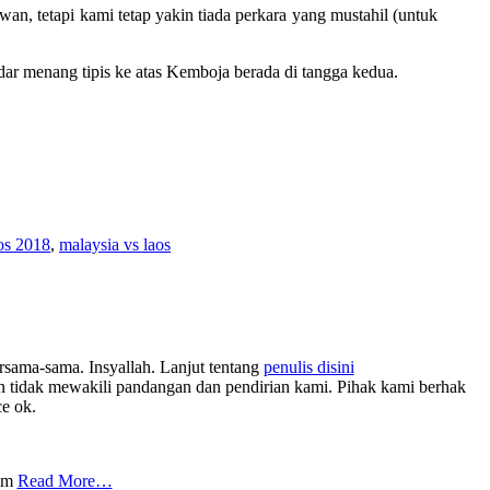
n, tetapi kami tetap yakin tiada perkara yang mustahil (untuk
ar menang tipis ke atas Kemboja berada di tangga kedua.
aos 2018
,
malaysia vs laos
rsama-sama. Insyallah. Lanjut tentang
penulis disini
tidak mewakili pandangan dan pendirian kami. Pihak kami berhak
ce ok.
com
Read More…