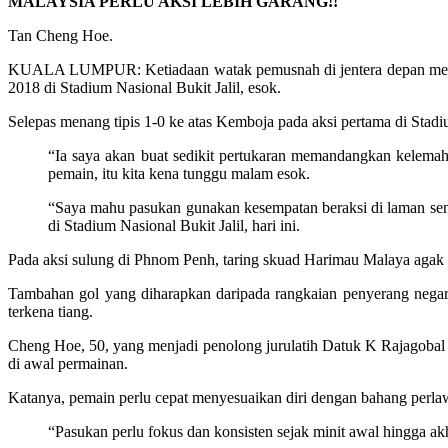
MALAYSIA PERLU AKSI LEBIH GARANG!!
Tan Cheng Hoe.
KUALA LUMPUR: Ketiadaan watak pemusnah di jentera depan mem
2018 di Stadium Nasional Bukit Jalil, esok.
Selepas menang tipis 1-0 ke atas Kemboja pada aksi pertama di St
“Ia saya akan buat sedikit pertukaran memandangkan kelemah
pemain, itu kita kena tunggu malam esok.
“Saya mahu pasukan gunakan kesempatan beraksi di laman sen
di Stadium Nasional Bukit Jalil, hari ini.
Pada aksi sulung di Phnom Penh, taring skuad Harimau Malaya agak 
Tambahan gol yang diharapkan daripada rangkaian penyerang neg
terkena tiang.
Cheng Hoe, 50, yang menjadi penolong jurulatih Datuk K Rajagobal 
di awal permainan.
Katanya, pemain perlu cepat menyesuaikan diri dengan bahang perlaw
“Pasukan perlu fokus dan konsisten sejak minit awal hingga 