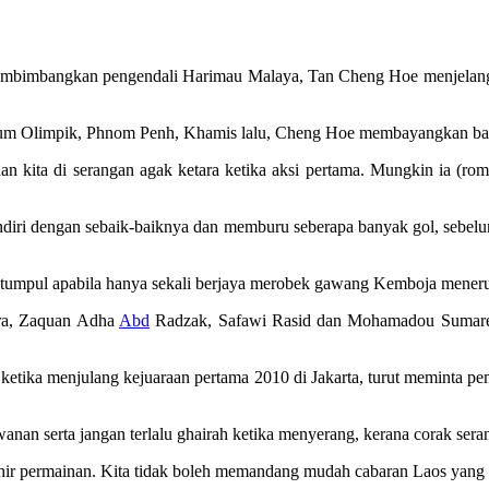
bimbangkan pengendali Harimau Malaya, Tan Cheng Hoe menjelan
adium Olimpik, Phnom Penh, Khamis lalu, Cheng Hoe membayangkan ba
an kita di serangan agak ketara ketika aksi pertama. Mungkin ia (ro
diri dengan sebaik-baiknya dan memburu seberapa banyak gol, sebel
tumpul apabila hanya sekali berjaya merobek gawang Kemboja menerus
ara, Zaquan Adha
Abd
Radzak, Safawi Rasid dan Mohamadou Sumareh
ketika menjulang kejuaraan pertama 2010 di Jakarta, turut meminta p
anan serta jangan terlalu ghairah ketika menyerang, kerana corak ser
akhir permainan. Kita tidak boleh memandang mudah cabaran Laos yan