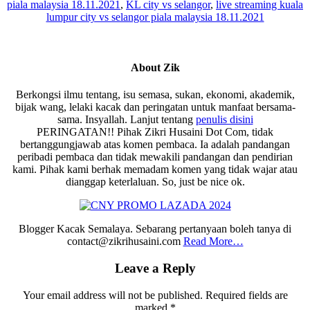
piala malaysia 18.11.2021
,
KL city vs selangor
,
live streaming kuala
lumpur city vs selangor piala malaysia 18.11.2021
About
Zik
Berkongsi ilmu tentang, isu semasa, sukan, ekonomi, akademik,
bijak wang, lelaki kacak dan peringatan untuk manfaat bersama-
sama. Insyallah. Lanjut tentang
penulis disini
PERINGATAN!! Pihak Zikri Husaini Dot Com, tidak
bertanggungjawab atas komen pembaca. Ia adalah pandangan
peribadi pembaca dan tidak mewakili pandangan dan pendirian
kami. Pihak kami berhak memadam komen yang tidak wajar atau
dianggap keterlaluan. So, just be nice ok.
Blogger Kacak Semalaya. Sebarang pertanyaan boleh tanya di
contact@zikrihusaini.com
Read More…
Reader
Leave a Reply
Interactions
Your email address will not be published.
Required fields are
marked
*