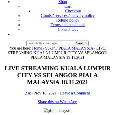
Shop
Cart
Checkout
Goods / services / delivery policy
Refund policy
Terms and conditions
Contact Us :
Show
Search
Search
this
Hide
You are here:
Home
/
Sukan
/
PIALA MALAYSIA
/
LIVE
website
Search
STREAMING KUALA LUMPUR CITY VS SELANGOR
PIALA MALAYSIA 18.11.2021
LIVE STREAMING KUALA LUMPUR
CITY VS SELANGOR PIALA
MALAYSIA 18.11.2021
Zik
·
Nov 18, 2021
·
Leave a Comment
Share this on WhatsApp