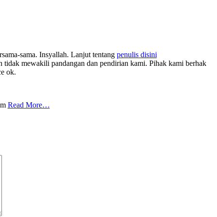
rsama-sama. Insyallah. Lanjut tentang
penulis disini
tidak mewakili pandangan dan pendirian kami. Pihak kami berhak
ce ok.
com
Read More…