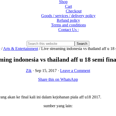
Shop
Cart
Checkout
Goods / services / delivery policy
Refund policy
Terms and conditions
Contact Us :
Show
Search
Search
this
Hide
e
/
Arts & Entertainment
/
Live streaming indonesia vs thailand aff u 18 
website
Search
ming indonesia vs thailand aff u 18 semi fina
Zik
·
Sep 15, 2017
·
Leave a Comment
Share this on WhatsApp
 akan ke final kali ini dalam kejohanan piala aff u18 2017.
sumber yang lain: