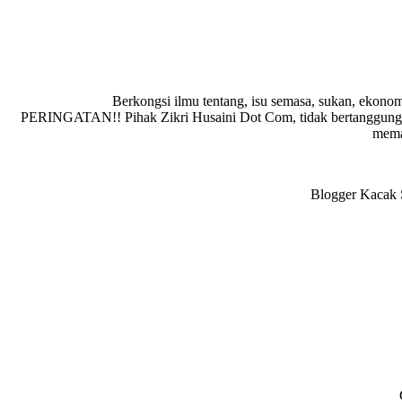
Berkongsi ilmu tentang, isu semasa, sukan, ekonom
PERINGATAN!! Pihak Zikri Husaini Dot Com, tidak bertanggungja
memad
Blogger Kacak S
Reader
Interactions