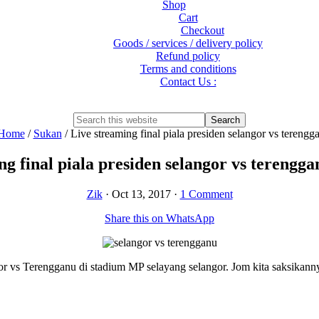
Shop
Cart
Checkout
Goods / services / delivery policy
Refund policy
Terms and conditions
Contact Us :
Show
Search
Search
this
Hide
Home
/
Sukan
/
Live streaming final piala presiden selangor vs tereng
website
Search
ng final piala presiden selangor vs terengga
Zik
·
Oct 13, 2017
·
1 Comment
Share this on WhatsApp
gor vs Terengganu di stadium MP selayang selangor. Jom kita saksikanny