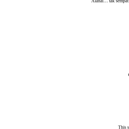
Alahai… tak sempat t
This 