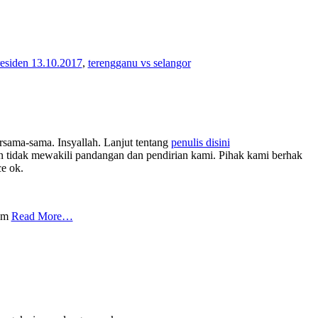
presiden 13.10.2017
,
terengganu vs selangor
rsama-sama. Insyallah. Lanjut tentang
penulis disini
tidak mewakili pandangan dan pendirian kami. Pihak kami berhak
ce ok.
com
Read More…