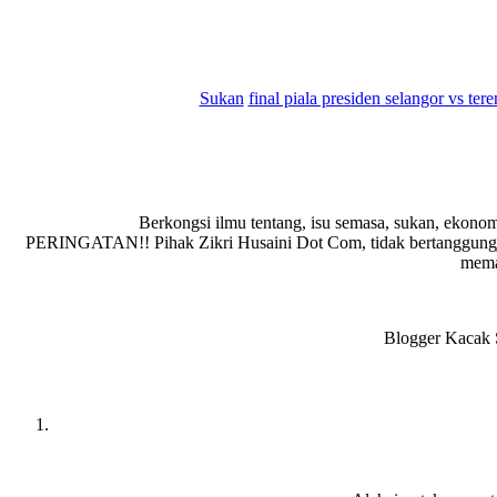
Sukan
final piala presiden selangor vs te
Berkongsi ilmu tentang, isu semasa, sukan, ekonom
PERINGATAN!! Pihak Zikri Husaini Dot Com, tidak bertanggungja
memad
Blogger Kacak S
Reader
Interactions