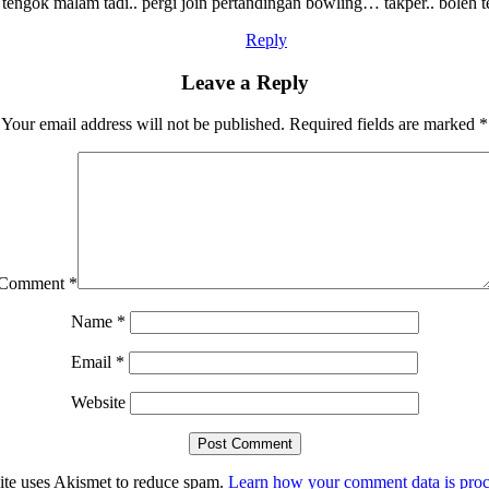
engok malam tadi.. pergi join pertandingan bowling… takper.. boleh t
Reply
Leave a Reply
Your email address will not be published.
Required fields are marked
*
Comment
*
Name
*
Email
*
Website
site uses Akismet to reduce spam.
Learn how your comment data is proc