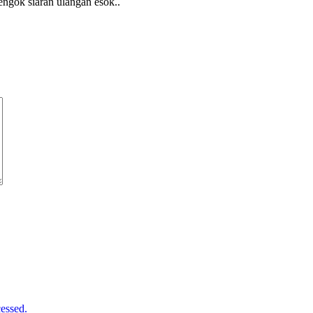
engok siaran ulangan esok..
essed.