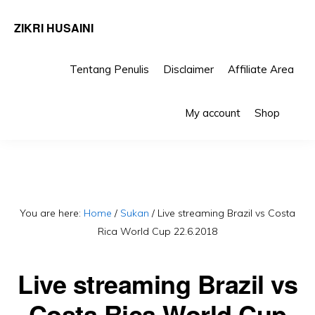
ZIKRI HUSAINI
Tentang Penulis
Disclaimer
Affiliate Area
Skip
Skip
Sho
to
to
My account
Shop
Sea
primary
main
navigation
content
You are here:
Home
/
Sukan
/
Live streaming Brazil vs Costa
Rica World Cup 22.6.2018
Live streaming Brazil vs
Costa Rica World Cup