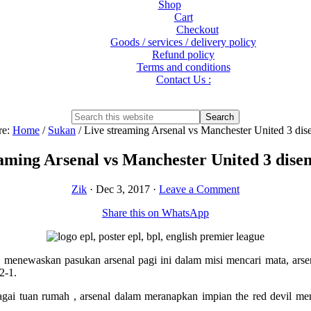
Shop
Cart
Checkout
Goods / services / delivery policy
Refund policy
Terms and conditions
Contact Us :
Show
Search
Search
this
Hide
re:
Home
/
Sukan
/
Live streaming Arsenal vs Manchester United 3 di
website
Search
eaming Arsenal vs Manchester United 3 dise
Zik
·
Dec 3, 2017
·
Leave a Comment
Share this on WhatsApp
d menewaskan pasukan arsenal pagi ini dalam misi mencari mata, arse
2-1.
ai tuan rumah , arsenal dalam meranapkan impian the red devil menc