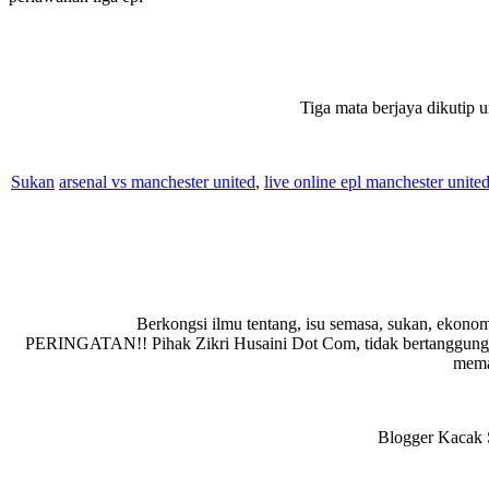
Tiga mata berjaya dikutip 
Sukan
arsenal vs manchester united
,
live online epl manchester unite
Berkongsi ilmu tentang, isu semasa, sukan, ekonom
PERINGATAN!! Pihak Zikri Husaini Dot Com, tidak bertanggungja
memad
Blogger Kacak S
Reader