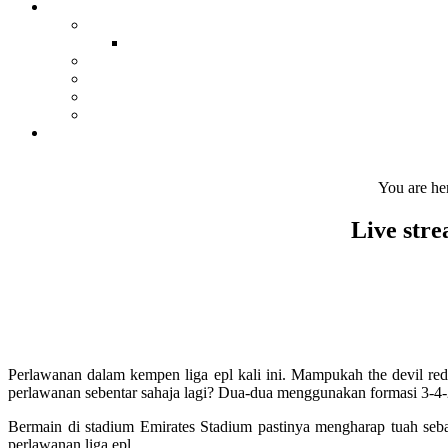
You are he
Live str
Perlawanan dalam kempen liga epl kali ini. Mampukah the devil re
perlawanan sebentar sahaja lagi? Dua-dua menggunakan formasi 3-4-
Bermain di stadium Emirates Stadium pastinya mengharap tuah sebag
perlawanan liga epl