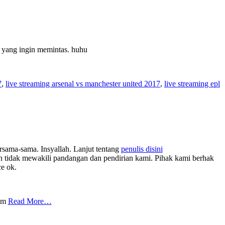
a yang ingin memintas. huhu
7
,
live streaming arsenal vs manchester united 2017
,
live streaming epl
rsama-sama. Insyallah. Lanjut tentang
penulis disini
tidak mewakili pandangan dan pendirian kami. Pihak kami berhak
ce ok.
com
Read More…