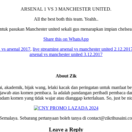
ARSENAL 1 VS 3 MANCHESTER UNITED.
All the best both this team. Yeahh..
untuk pasukan Manchester united sekali gus menarapkan impian chelse
Share this on WhatsApp
d vs arsenal 2017
,
live streaming arsenal vs manchester united 2.12.201
arsenal vs manchester united 3.12.2017
About
Zik
i, akademik, bijak wang, lelaki kacak dan peringatan untuk manfaat be
wab atas komen pembaca. Ia adalah pandangan peribadi pembaca dan 
am komen yang tidak wajar atau dianggap keterlaluan. So, just be ni
emalaya. Sebarang pertanyaan boleh tanya di contact@zikrihusaini.
Leave a Reply