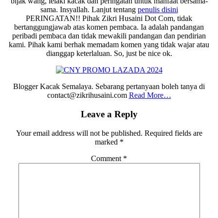
bijak wang, lelaki kacak dan peringatan untuk manfaat bersama-
sama. Insyallah. Lanjut tentang
penulis disini
PERINGATAN!! Pihak Zikri Husaini Dot Com, tidak
bertanggungjawab atas komen pembaca. Ia adalah pandangan
peribadi pembaca dan tidak mewakili pandangan dan pendirian
kami. Pihak kami berhak memadam komen yang tidak wajar atau
dianggap keterlaluan. So, just be nice ok.
Blogger Kacak Semalaya. Sebarang pertanyaan boleh tanya di
contact@zikrihusaini.com
Read More…
Reader
Leave a Reply
Interactions
Your email address will not be published.
Required fields are
marked
*
Comment
*