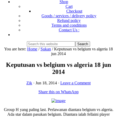
Shop
Cart
Checkout
Goods / services / delivery policy
Refund policy
Terms and conditions
Contact Us :
Show
Search
Search
this
Hide
You are here:
Home
/
Sukan
/
Keputusan vs belgium vs algeria 18
website
Search
jun 2014
Keputusan vs belgium vs algeria 18 jun
2014
Zik
·
Jun 18, 2014
·
Leave a Comment
Share this on WhatsApp
Group H yang paling last. Perlawanan diantara belgium vs algeria.
Ada star dalam pasukan belgium. Diantara ialah fellaini player